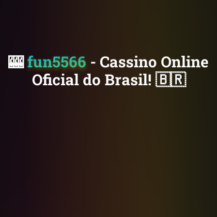
🎰
fun5566
- Cassino Online
Oficial do Brasil! 🇧🇷