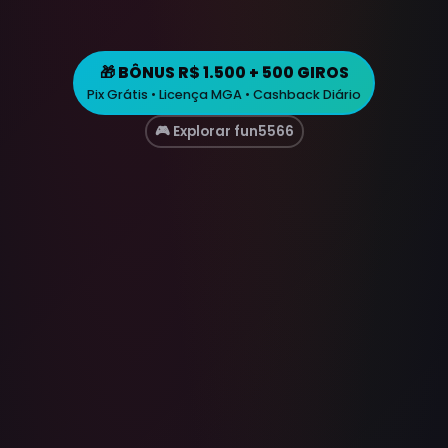
🎁 BÔNUS R$ 1.500 + 500 GIROS
Pix Grátis • Licença MGA • Cashback Diário
🎮 Explorar fun5566