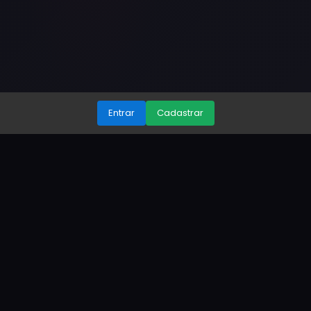
Entrar
Cadastrar
fun5566 | Descubra a Emoção do
Jogo FortuneOx
Explore o universo emocionante do jogo FortuneOx,
conheça suas regras, introdução e aspectos únicos.