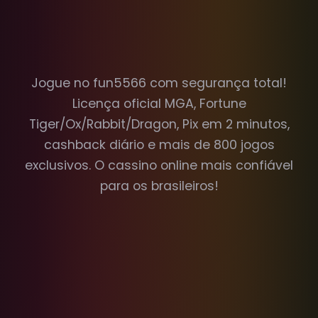
Jogue no fun5566 com segurança total!
Licença oficial MGA, Fortune
Tiger/Ox/Rabbit/Dragon, Pix em 2 minutos,
cashback diário e mais de 800 jogos
exclusivos. O cassino online mais confiável
para os brasileiros!