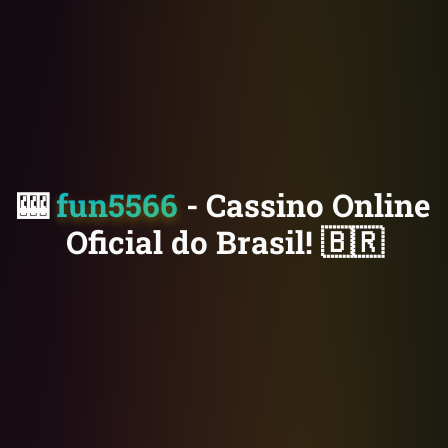
🎰
fun5566
- Cassino Online
Oficial do Brasil! 🇧🇷