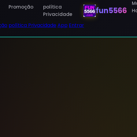
M
Promoção
política
fun5566
H
Privacidade
ção
política Privacidade
App
Entrar