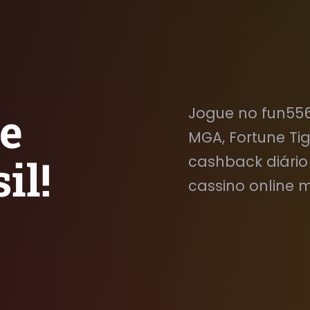
ne
Jogue no fun556
MGA, Fortune Ti
il!
cashback diário 
cassino online m