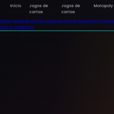
Início
Jogos de
Jogos de
Monopoly
cartas
cartas
Início
Jogos de cartas
Jogos de cartas
Monopoly
Promo
Entrar
Cadastrar