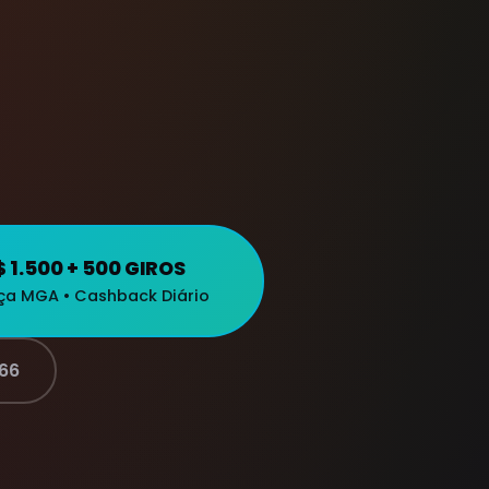
 1.500 + 500 GIROS
ença MGA • Cashback Diário
566