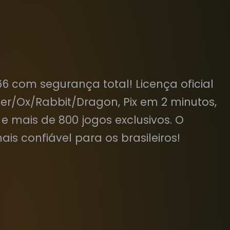
6 com segurança total! Licença oficial
ger/Ox/Rabbit/Dragon, Pix em 2 minutos,
e mais de 800 jogos exclusivos. O
ais confiável para os brasileiros!