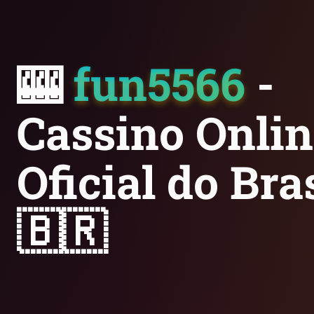
🎰
fun5566
-
Cassino Onli
Oficial do Bras
🇧🇷