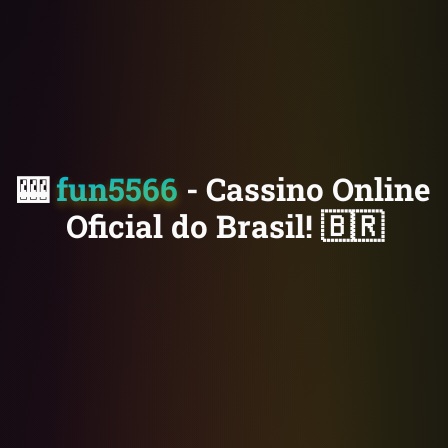
🎰
fun5566
- Cassino Online
Oficial do Brasil! 🇧🇷