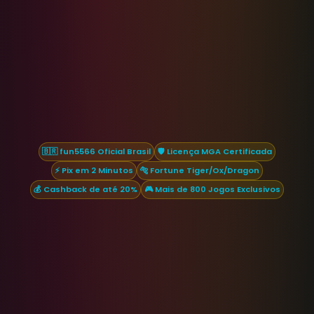
🇧🇷 fun5566 Oficial Brasil
🛡️ Licença MGA Certificada
⚡ Pix em 2 Minutos
🐅 Fortune Tiger/Ox/Dragon
💰 Cashback de até 20%
🎮 Mais de 800 Jogos Exclusivos