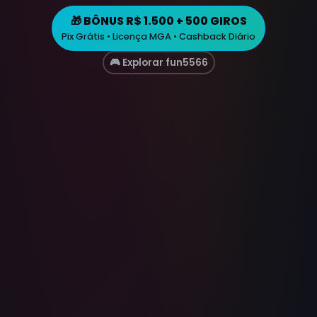
🎁 BÔNUS R$ 1.500 + 500 GIROS
Pix Grátis • Licença MGA • Cashback Diário
🎮 Explorar fun5566