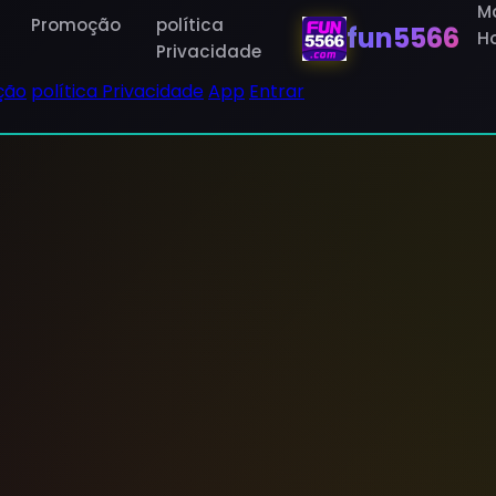
M
Promoção
política
fun5566
H
Privacidade
ção
política Privacidade
App
Entrar