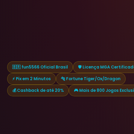
🇧🇷 fun5566 Oficial Brasil
🛡️ Licença MGA Certifica
⚡ Pix em 2 Minutos
🐅 Fortune Tiger/Ox/Dragon
💰 Cashback de até 20%
🎮 Mais de 800 Jogos Exclus