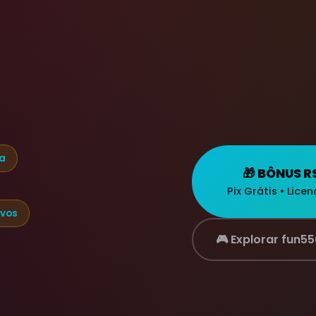
da
🎁 BÔNUS R$
Pix Grátis • Lic
ivos
🎮 Explorar fun5