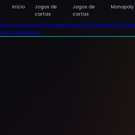
Início
Jogos de
Jogos de
Monopoly
cartas
cartas
Início
Jogos de cartas
Jogos de cartas
Monopoly
Promo
Entrar
Cadastrar