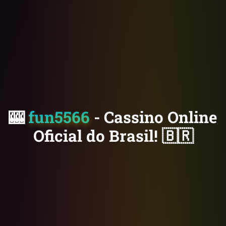
🎰
fun5566
- Cassino Online
Oficial do Brasil! 🇧🇷