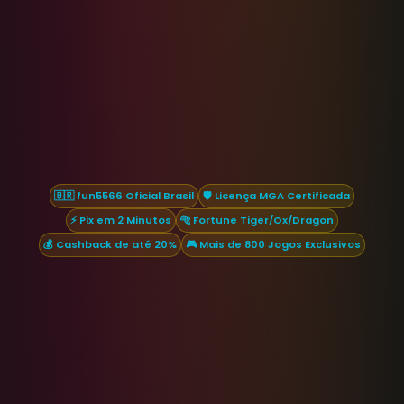
🇧🇷 fun5566 Oficial Brasil
🛡️ Licença MGA Certificada
⚡ Pix em 2 Minutos
🐅 Fortune Tiger/Ox/Dragon
💰 Cashback de até 20%
🎮 Mais de 800 Jogos Exclusivos